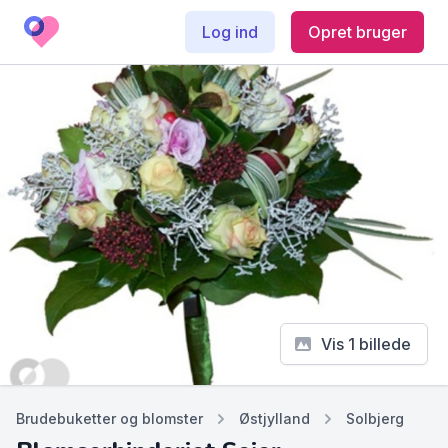
Log ind
Opret bruger
Vis 1 billede
Brudebuketter og blomster
Østjylland
Solbjerg