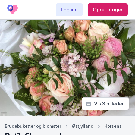
Log ind
Opret bruger
Vis 3 billeder
Brudebuketter og blomster
Østjylland
Horsens