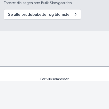
Fortsæt din søgen nær Butik Skovgaarden.
Se alle brudebuketter og blomster
For virksomheder
Privatlivspolitik
Forretningsbetingelser
© 2026 Bryllupsplaner