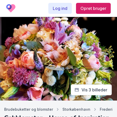
Log ind
Opret bruger
Vis 3 billeder
Brudebuketter og blomster
Storkøbenhavn
Frederik