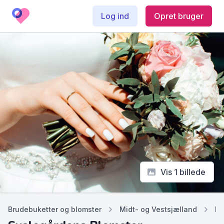
Log ind
Opret bruger
Vis 1 billede
Brudebuketter og blomster
Midt- og Vestsjælland
Ro