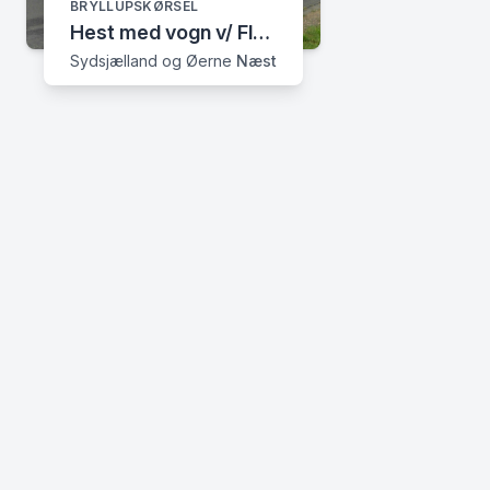
BRYLLUPSKØRSEL
Hest med vogn v/ Flemming Møller
Sydsjælland og Øerne
Næstved