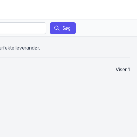
Søg
erfekte leverandør.
Viser
1