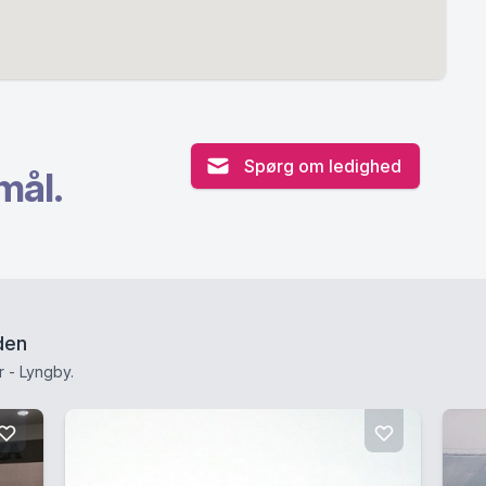
Spørg om ledighed
mål.
den
 - Lyngby.