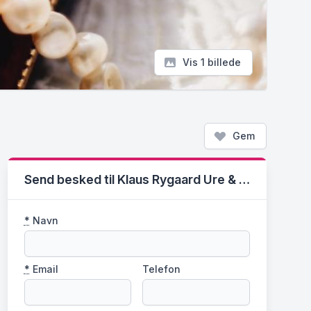
Vis 1 billede
Gem
Send besked til Klaus Rygaard Ure & Smykker ApS
*
Navn
*
Email
Telefon