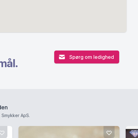
Spørg om ledighed
mål.
den
& Smykker ApS.